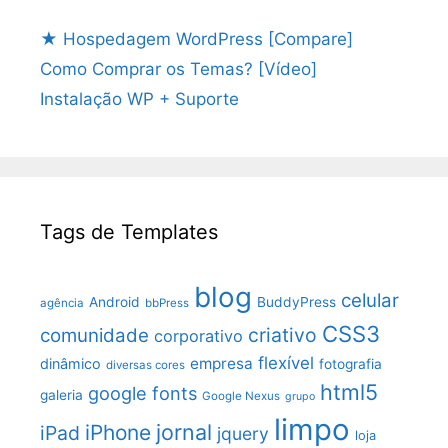
★ Hospedagem WordPress [Compare]
Como Comprar os Temas? [Vídeo]
Instalação WP + Suporte
Tags de Templates
blog
celular
Android
BuddyPress
agência
bbPress
CSS3
criativo
comunidade
corporativo
flexível
empresa
dinâmico
fotografia
diversas cores
html5
google fonts
galeria
Google Nexus
grupo
limpo
jornal
iPhone
iPad
jquery
loja