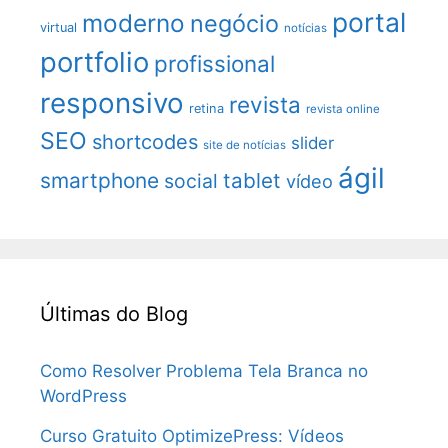
portal
moderno
negócio
virtual
notícias
portfolio
profissional
responsivo
revista
retina
revista online
SEO
shortcodes
slider
site de notícias
ágil
smartphone
tablet
social
vídeo
Últimas do Blog
Como Resolver Problema Tela Branca no
WordPress
Curso Gratuito OptimizePress: Vídeos