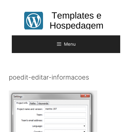
Pular
para
o
conteúdo
Menu
poedit-editar-informacoes