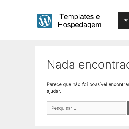
Pular
para
o
★ 
conteúdo
Nada encontra
Parece que não foi possível encontr
ajudar.
Pesquisar
por: