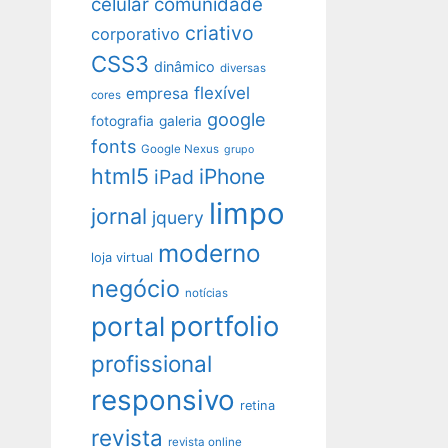
celular
comunidade
criativo
corporativo
CSS3
dinâmico
diversas
flexível
empresa
cores
google
fotografia
galeria
fonts
Google Nexus
grupo
html5
iPhone
iPad
limpo
jornal
jquery
moderno
loja virtual
negócio
notícias
portfolio
portal
profissional
responsivo
retina
revista
revista online