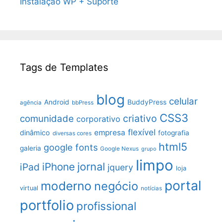
Instalação WP + Suporte
Tags de Templates
blog
celular
Android
BuddyPress
agência
bbPress
CSS3
criativo
comunidade
corporativo
flexível
empresa
dinâmico
fotografia
diversas cores
html5
google fonts
galeria
Google Nexus
grupo
limpo
jornal
iPhone
iPad
jquery
loja
portal
moderno
negócio
virtual
notícias
portfolio
profissional