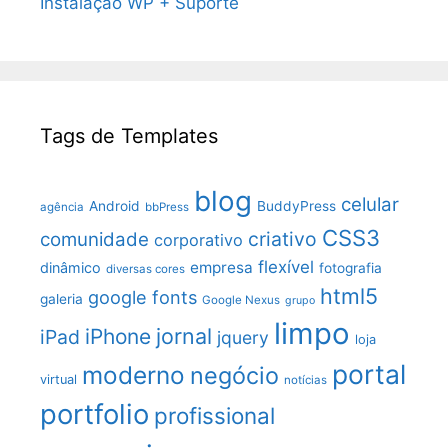
Instalação WP + Suporte
Tags de Templates
blog
celular
Android
BuddyPress
agência
bbPress
CSS3
criativo
comunidade
corporativo
flexível
empresa
dinâmico
fotografia
diversas cores
html5
google fonts
galeria
Google Nexus
grupo
limpo
jornal
iPhone
iPad
jquery
loja
portal
moderno
negócio
virtual
notícias
portfolio
profissional