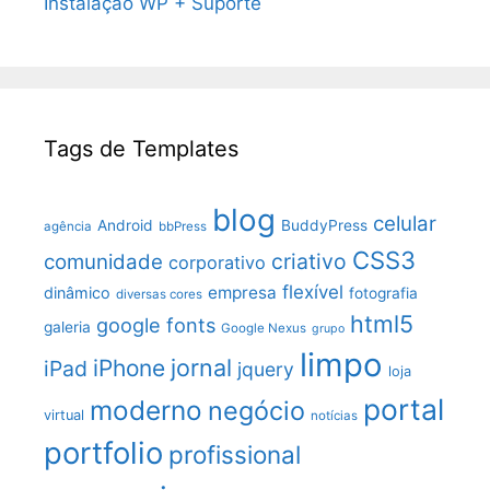
Instalação WP + Suporte
Tags de Templates
blog
celular
Android
BuddyPress
agência
bbPress
CSS3
criativo
comunidade
corporativo
flexível
empresa
dinâmico
fotografia
diversas cores
html5
google fonts
galeria
Google Nexus
grupo
limpo
jornal
iPhone
iPad
jquery
loja
portal
moderno
negócio
virtual
notícias
portfolio
profissional