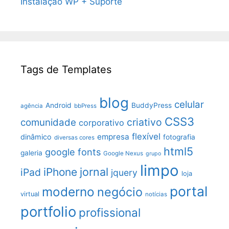
Instalação WP + Suporte
Tags de Templates
blog
celular
Android
BuddyPress
agência
bbPress
CSS3
criativo
comunidade
corporativo
flexível
empresa
dinâmico
fotografia
diversas cores
html5
google fonts
galeria
Google Nexus
grupo
limpo
jornal
iPhone
iPad
jquery
loja
portal
moderno
negócio
virtual
notícias
portfolio
profissional