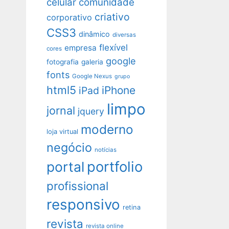
celular
comunidade
criativo
corporativo
CSS3
dinâmico
diversas
flexível
empresa
cores
google
fotografia
galeria
fonts
Google Nexus
grupo
html5
iPhone
iPad
limpo
jornal
jquery
moderno
loja virtual
negócio
notícias
portfolio
portal
profissional
responsivo
retina
revista
revista online