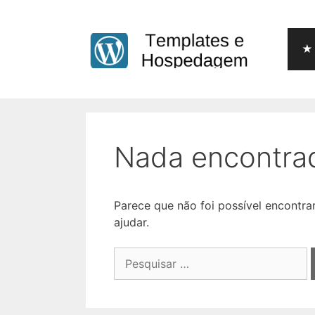
Pular
para
o
★ 
conteúdo
Nada encontra
Parece que não foi possível encontr
ajudar.
Pesquisar
por: