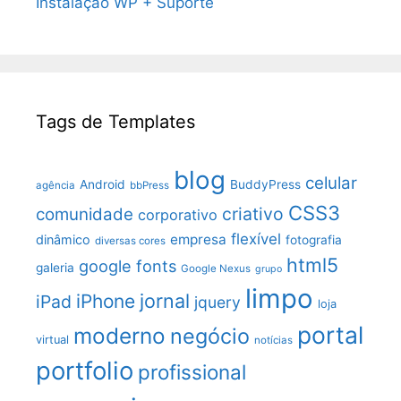
Instalação WP + Suporte
Tags de Templates
blog
celular
Android
BuddyPress
agência
bbPress
CSS3
criativo
comunidade
corporativo
flexível
empresa
dinâmico
fotografia
diversas cores
html5
google fonts
galeria
Google Nexus
grupo
limpo
jornal
iPhone
iPad
jquery
loja
portal
moderno
negócio
virtual
notícias
portfolio
profissional