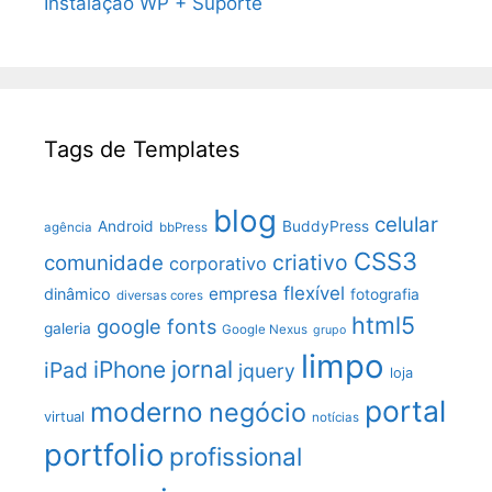
Instalação WP + Suporte
Tags de Templates
blog
celular
Android
BuddyPress
agência
bbPress
CSS3
criativo
comunidade
corporativo
flexível
empresa
dinâmico
fotografia
diversas cores
html5
google fonts
galeria
Google Nexus
grupo
limpo
jornal
iPhone
iPad
jquery
loja
portal
moderno
negócio
virtual
notícias
portfolio
profissional