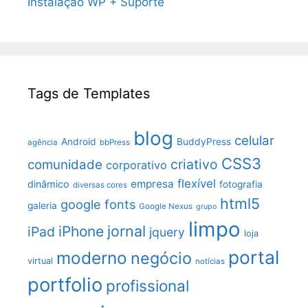
Instalação WP + Suporte
Tags de Templates
blog
celular
Android
BuddyPress
agência
bbPress
CSS3
criativo
comunidade
corporativo
flexível
empresa
dinâmico
fotografia
diversas cores
html5
google fonts
galeria
Google Nexus
grupo
limpo
jornal
iPhone
iPad
jquery
loja
portal
moderno
negócio
virtual
notícias
portfolio
profissional