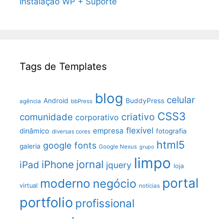
Instalação WP + Suporte
Tags de Templates
blog
celular
Android
BuddyPress
agência
bbPress
CSS3
criativo
comunidade
corporativo
flexível
empresa
dinâmico
fotografia
diversas cores
html5
google fonts
galeria
Google Nexus
grupo
limpo
jornal
iPhone
iPad
jquery
loja
portal
moderno
negócio
virtual
notícias
portfolio
profissional