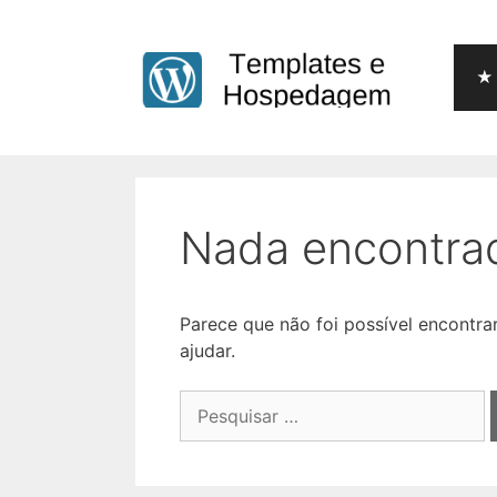
Pular
para
o
★ 
conteúdo
Nada encontra
Parece que não foi possível encontr
ajudar.
Pesquisar
por: