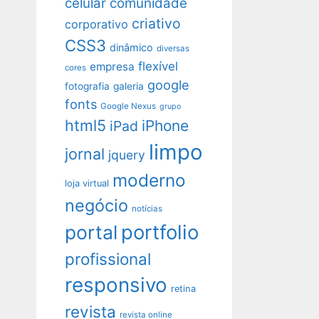
celular
comunidade
criativo
corporativo
CSS3
dinâmico
diversas
flexível
empresa
cores
google
fotografia
galeria
fonts
Google Nexus
grupo
html5
iPhone
iPad
limpo
jornal
jquery
moderno
loja virtual
negócio
notícias
portfolio
portal
profissional
responsivo
retina
revista
revista online