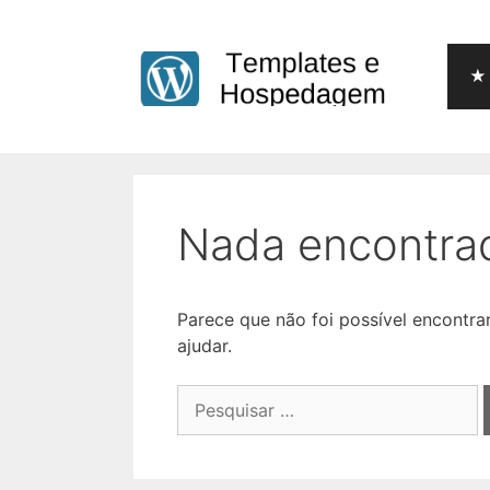
Pular
para
o
★ 
conteúdo
Nada encontra
Parece que não foi possível encontr
ajudar.
Pesquisar
por: