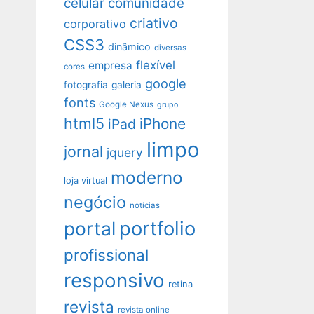
celular
comunidade
criativo
corporativo
CSS3
dinâmico
diversas
flexível
empresa
cores
google
fotografia
galeria
fonts
Google Nexus
grupo
html5
iPhone
iPad
limpo
jornal
jquery
moderno
loja virtual
negócio
notícias
portfolio
portal
profissional
responsivo
retina
revista
revista online