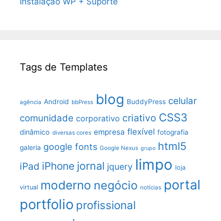
Instalação WP + Suporte
Tags de Templates
blog
celular
Android
BuddyPress
agência
bbPress
CSS3
criativo
comunidade
corporativo
flexível
empresa
dinâmico
fotografia
diversas cores
html5
google fonts
galeria
Google Nexus
grupo
limpo
jornal
iPhone
iPad
jquery
loja
portal
moderno
negócio
virtual
notícias
portfolio
profissional