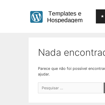
Pular
para
o
★ 
conteúdo
Nada encontra
Parece que não foi possível encontr
ajudar.
Pesquisar
por: