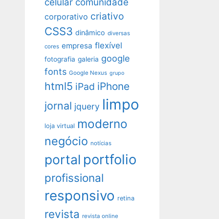
celular
comunidade
criativo
corporativo
CSS3
dinâmico
diversas
flexível
empresa
cores
google
fotografia
galeria
fonts
Google Nexus
grupo
html5
iPhone
iPad
limpo
jornal
jquery
moderno
loja virtual
negócio
notícias
portfolio
portal
profissional
responsivo
retina
revista
revista online