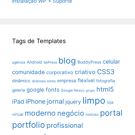
Instalação WP + Suporte
Tags de Templates
blog
celular
Android
BuddyPress
agência
bbPress
CSS3
criativo
comunidade
corporativo
flexível
empresa
dinâmico
fotografia
diversas cores
html5
google fonts
galeria
Google Nexus
grupo
limpo
jornal
iPhone
iPad
jquery
loja
portal
moderno
negócio
virtual
notícias
portfolio
profissional