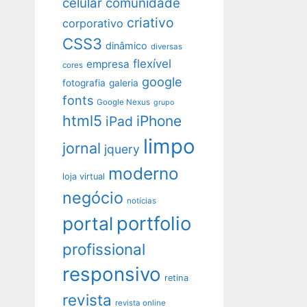
celular
comunidade
criativo
corporativo
CSS3
dinâmico
diversas
flexível
empresa
cores
google
fotografia
galeria
fonts
Google Nexus
grupo
html5
iPhone
iPad
limpo
jornal
jquery
moderno
loja virtual
negócio
notícias
portfolio
portal
profissional
responsivo
retina
revista
revista online