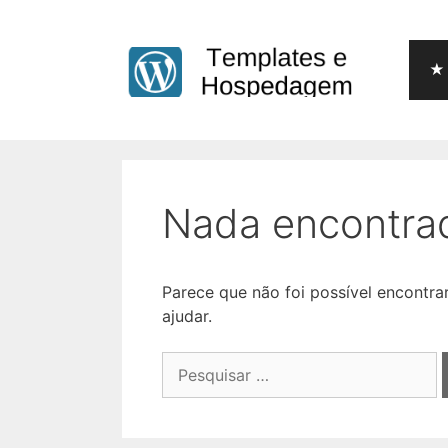
Pular
para
o
★ 
conteúdo
Nada encontra
Parece que não foi possível encontr
ajudar.
Pesquisar
por: