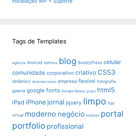
Instalação WP + Suporte
Tags de Templates
blog
celular
Android
BuddyPress
agência
bbPress
CSS3
criativo
comunidade
corporativo
flexível
empresa
dinâmico
fotografia
diversas cores
html5
google fonts
galeria
Google Nexus
grupo
limpo
jornal
iPhone
iPad
jquery
loja
portal
moderno
negócio
virtual
notícias
portfolio
profissional