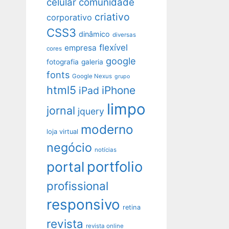
celular
comunidade
criativo
corporativo
CSS3
dinâmico
diversas
flexível
empresa
cores
google
fotografia
galeria
fonts
Google Nexus
grupo
html5
iPhone
iPad
limpo
jornal
jquery
moderno
loja virtual
negócio
notícias
portfolio
portal
profissional
responsivo
retina
revista
revista online