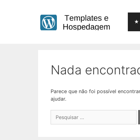
Pular
para
o
★ 
conteúdo
Nada encontra
Parece que não foi possível encontr
ajudar.
Pesquisar
por: