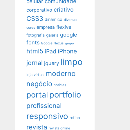
celular
comunidade
criativo
corporativo
CSS3
dinâmico
diversas
flexível
empresa
cores
google
fotografia
galeria
fonts
Google Nexus
grupo
html5
iPhone
iPad
limpo
jornal
jquery
moderno
loja virtual
negócio
notícias
portfolio
portal
profissional
responsivo
retina
revista
revista online