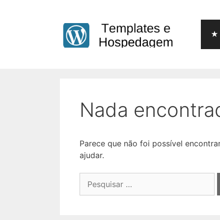
Pular
para
o
★ 
conteúdo
Nada encontra
Parece que não foi possível encontr
ajudar.
Pesquisar
por: