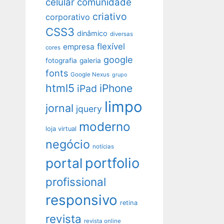
celular
comunidade
criativo
corporativo
CSS3
dinâmico
diversas
flexível
empresa
cores
google
fotografia
galeria
fonts
Google Nexus
grupo
html5
iPhone
iPad
limpo
jornal
jquery
moderno
loja virtual
negócio
notícias
portfolio
portal
profissional
responsivo
retina
revista
revista online