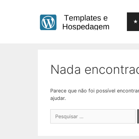
Pular
para
o
★ 
conteúdo
Nada encontra
Parece que não foi possível encontr
ajudar.
Pesquisar
por: