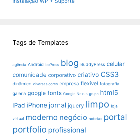
Instalação WP + Suporte
Tags de Templates
blog
celular
Android
BuddyPress
agência
bbPress
CSS3
criativo
comunidade
corporativo
flexível
empresa
dinâmico
fotografia
diversas cores
html5
google fonts
galeria
Google Nexus
grupo
limpo
jornal
iPhone
iPad
jquery
loja
portal
moderno
negócio
virtual
notícias
portfolio
profissional