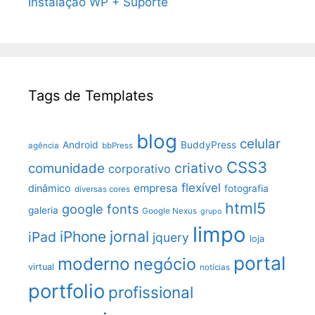
Instalação WP + Suporte
Tags de Templates
blog
celular
Android
BuddyPress
agência
bbPress
CSS3
criativo
comunidade
corporativo
flexível
empresa
dinâmico
fotografia
diversas cores
html5
google fonts
galeria
Google Nexus
grupo
limpo
jornal
iPhone
iPad
jquery
loja
portal
moderno
negócio
virtual
notícias
portfolio
profissional