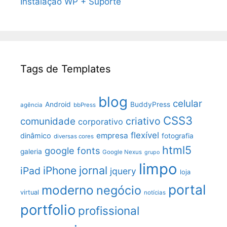
Instalação WP + Suporte
Tags de Templates
blog
celular
Android
BuddyPress
agência
bbPress
CSS3
criativo
comunidade
corporativo
flexível
empresa
dinâmico
fotografia
diversas cores
html5
google fonts
galeria
Google Nexus
grupo
limpo
jornal
iPhone
iPad
jquery
loja
portal
moderno
negócio
virtual
notícias
portfolio
profissional