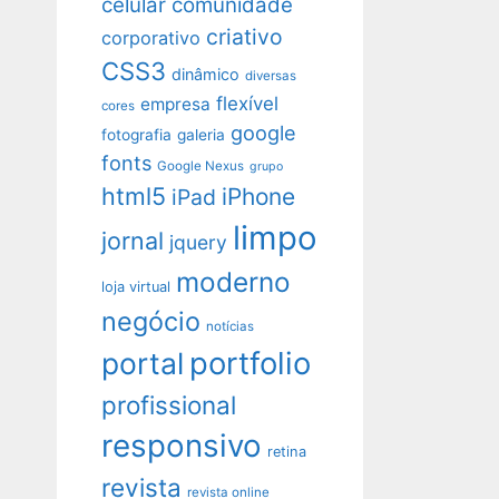
celular
comunidade
criativo
corporativo
CSS3
dinâmico
diversas
flexível
empresa
cores
google
fotografia
galeria
fonts
Google Nexus
grupo
html5
iPhone
iPad
limpo
jornal
jquery
moderno
loja virtual
negócio
notícias
portfolio
portal
profissional
responsivo
retina
revista
revista online