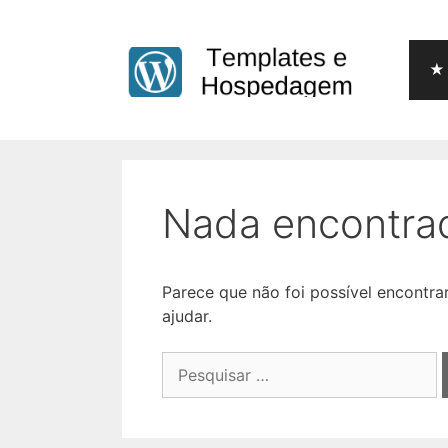
Pular
para
o
★ 
conteúdo
Nada encontra
Parece que não foi possível encontr
ajudar.
Pesquisar
por: