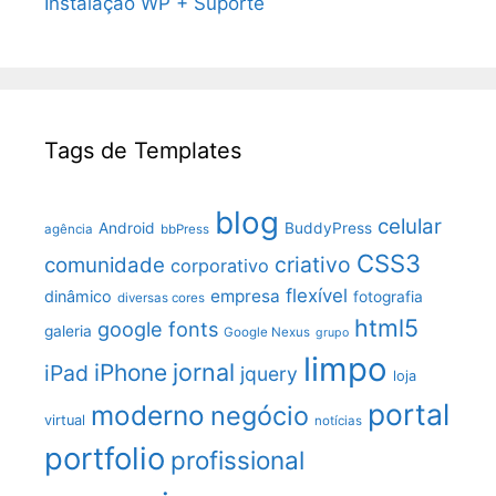
Instalação WP + Suporte
Tags de Templates
blog
celular
Android
BuddyPress
agência
bbPress
CSS3
criativo
comunidade
corporativo
flexível
empresa
dinâmico
fotografia
diversas cores
html5
google fonts
galeria
Google Nexus
grupo
limpo
jornal
iPhone
iPad
jquery
loja
portal
moderno
negócio
virtual
notícias
portfolio
profissional