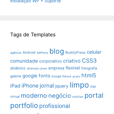
Instalação WP + Suporte
Tags de Templates
blog
celular
Android
BuddyPress
agência
bbPress
CSS3
criativo
comunidade
corporativo
flexível
empresa
dinâmico
fotografia
diversas cores
html5
google fonts
galeria
Google Nexus
grupo
limpo
jornal
iPhone
iPad
jquery
loja
portal
moderno
negócio
virtual
notícias
portfolio
profissional