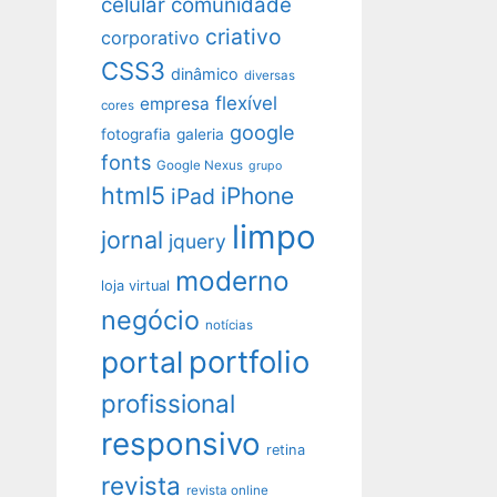
celular
comunidade
criativo
corporativo
CSS3
dinâmico
diversas
flexível
empresa
cores
google
fotografia
galeria
fonts
Google Nexus
grupo
html5
iPhone
iPad
limpo
jornal
jquery
moderno
loja virtual
negócio
notícias
portfolio
portal
profissional
responsivo
retina
revista
revista online