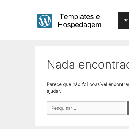
Pular
para
o
★ 
conteúdo
Nada encontra
Parece que não foi possível encontr
ajudar.
Pesquisar
por: