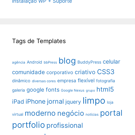
Instalação WP + Suporte
Tags de Templates
blog
celular
Android
BuddyPress
agência
bbPress
CSS3
criativo
comunidade
corporativo
flexível
empresa
dinâmico
fotografia
diversas cores
html5
google fonts
galeria
Google Nexus
grupo
limpo
jornal
iPhone
iPad
jquery
loja
portal
moderno
negócio
virtual
notícias
portfolio
profissional