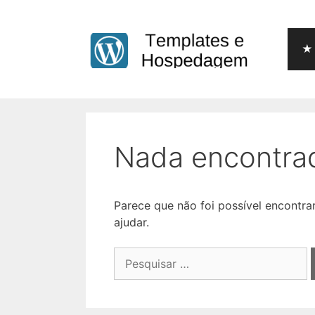
Pular
para
o
★ 
conteúdo
Nada encontra
Parece que não foi possível encontr
ajudar.
Pesquisar
por: