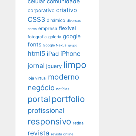
celular
comunidade
criativo
corporativo
CSS3
dinâmico
diversas
flexível
empresa
cores
google
fotografia
galeria
fonts
Google Nexus
grupo
html5
iPhone
iPad
limpo
jornal
jquery
moderno
loja virtual
negócio
notícias
portfolio
portal
profissional
responsivo
retina
revista
revista online