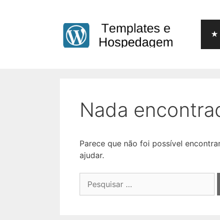
Pular
para
o
★ 
conteúdo
Nada encontra
Parece que não foi possível encontr
ajudar.
Pesquisar
por: