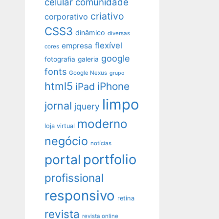
celular
comunidade
criativo
corporativo
CSS3
dinâmico
diversas
flexível
empresa
cores
google
fotografia
galeria
fonts
Google Nexus
grupo
html5
iPhone
iPad
limpo
jornal
jquery
moderno
loja virtual
negócio
notícias
portfolio
portal
profissional
responsivo
retina
revista
revista online