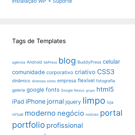
Instalação WP + Suporte
Tags de Templates
blog
celular
Android
BuddyPress
agência
bbPress
CSS3
criativo
comunidade
corporativo
flexível
empresa
dinâmico
fotografia
diversas cores
html5
google fonts
galeria
Google Nexus
grupo
limpo
jornal
iPhone
iPad
jquery
loja
portal
moderno
negócio
virtual
notícias
portfolio
profissional