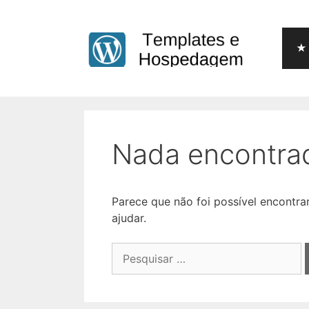
Pular
para
o
★ 
conteúdo
Nada encontra
Parece que não foi possível encontr
ajudar.
Pesquisar
por: