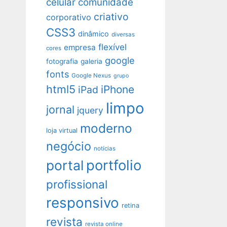
celular
comunidade
criativo
corporativo
CSS3
dinâmico
diversas
flexível
empresa
cores
google
fotografia
galeria
fonts
Google Nexus
grupo
html5
iPhone
iPad
limpo
jornal
jquery
moderno
loja virtual
negócio
notícias
portfolio
portal
profissional
responsivo
retina
revista
revista online