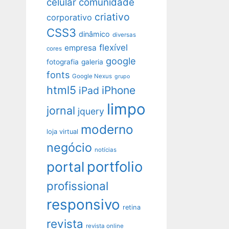
celular
comunidade
criativo
corporativo
CSS3
dinâmico
diversas
flexível
empresa
cores
google
fotografia
galeria
fonts
Google Nexus
grupo
html5
iPhone
iPad
limpo
jornal
jquery
moderno
loja virtual
negócio
notícias
portfolio
portal
profissional
responsivo
retina
revista
revista online