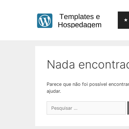
Pular
para
o
★ 
conteúdo
Nada encontra
Parece que não foi possível encontr
ajudar.
Pesquisar
por: