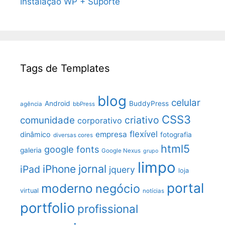
Instalação WP + Suporte
Tags de Templates
blog
celular
Android
BuddyPress
agência
bbPress
CSS3
criativo
comunidade
corporativo
flexível
empresa
dinâmico
fotografia
diversas cores
html5
google fonts
galeria
Google Nexus
grupo
limpo
jornal
iPhone
iPad
jquery
loja
portal
moderno
negócio
virtual
notícias
portfolio
profissional