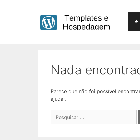
Pular
para
o
★ 
conteúdo
Nada encontra
Parece que não foi possível encontr
ajudar.
Pesquisar
por: