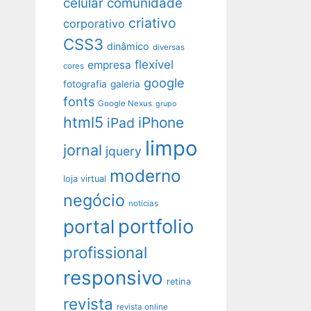
celular
comunidade
criativo
corporativo
CSS3
dinâmico
diversas
flexível
empresa
cores
google
fotografia
galeria
fonts
Google Nexus
grupo
html5
iPhone
iPad
limpo
jornal
jquery
moderno
loja virtual
negócio
notícias
portfolio
portal
profissional
responsivo
retina
revista
revista online