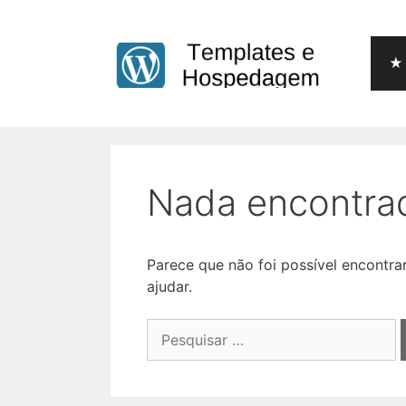
Pular
para
o
★ 
conteúdo
Nada encontra
Parece que não foi possível encontr
ajudar.
Pesquisar
por: