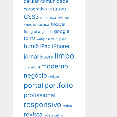
celular
comunidade
criativo
corporativo
CSS3
dinâmico
diversas
flexível
empresa
cores
google
fotografia
galeria
fonts
Google Nexus
grupo
html5
iPhone
iPad
limpo
jornal
jquery
moderno
loja virtual
negócio
notícias
portfolio
portal
profissional
responsivo
retina
revista
revista online