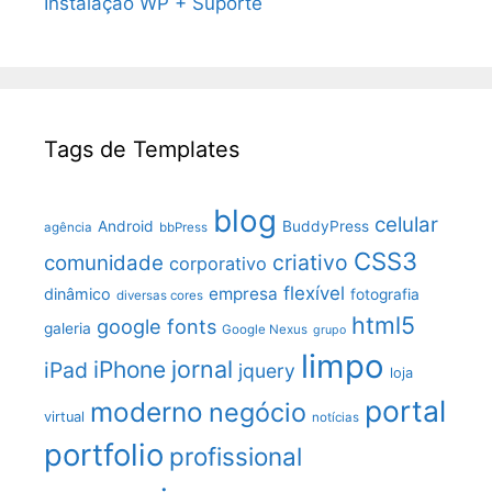
Instalação WP + Suporte
Tags de Templates
blog
celular
Android
BuddyPress
agência
bbPress
CSS3
criativo
comunidade
corporativo
flexível
empresa
dinâmico
fotografia
diversas cores
html5
google fonts
galeria
Google Nexus
grupo
limpo
jornal
iPhone
iPad
jquery
loja
portal
moderno
negócio
virtual
notícias
portfolio
profissional