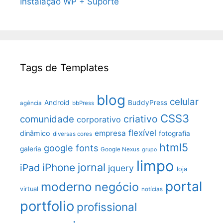
Instalação WP + Suporte
Tags de Templates
blog
celular
Android
BuddyPress
agência
bbPress
CSS3
criativo
comunidade
corporativo
flexível
empresa
dinâmico
fotografia
diversas cores
html5
google fonts
galeria
Google Nexus
grupo
limpo
jornal
iPhone
iPad
jquery
loja
portal
moderno
negócio
virtual
notícias
portfolio
profissional