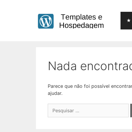
Pular
para
o
★ 
conteúdo
Nada encontra
Parece que não foi possível encontr
ajudar.
Pesquisar
por: