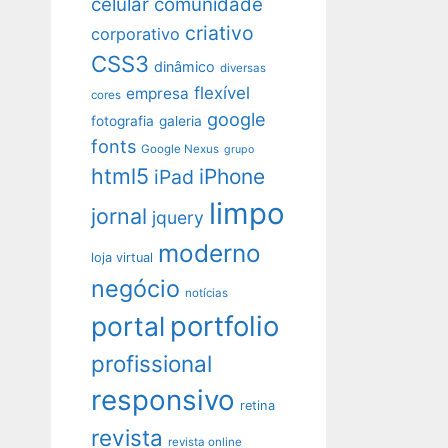
celular
comunidade
criativo
corporativo
CSS3
dinâmico
diversas
flexível
empresa
cores
google
fotografia
galeria
fonts
Google Nexus
grupo
html5
iPhone
iPad
limpo
jornal
jquery
moderno
loja virtual
negócio
notícias
portfolio
portal
profissional
responsivo
retina
revista
revista online