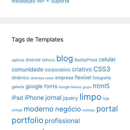
Instalação WP + Suporte
Tags de Templates
blog
celular
Android
BuddyPress
agência
bbPress
CSS3
criativo
comunidade
corporativo
flexível
empresa
dinâmico
fotografia
diversas cores
html5
google fonts
galeria
Google Nexus
grupo
limpo
jornal
iPhone
iPad
jquery
loja
portal
moderno
negócio
virtual
notícias
portfolio
profissional