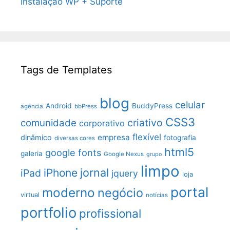
Instalação WP + Suporte
Tags de Templates
blog
celular
Android
BuddyPress
agência
bbPress
CSS3
criativo
comunidade
corporativo
flexível
empresa
dinâmico
fotografia
diversas cores
html5
google fonts
galeria
Google Nexus
grupo
limpo
jornal
iPhone
iPad
jquery
loja
portal
moderno
negócio
virtual
notícias
portfolio
profissional