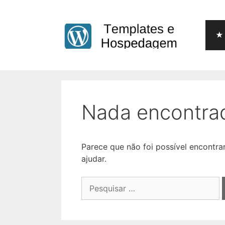
Pular
para
o
★ 
conteúdo
Nada encontra
Parece que não foi possível encontr
ajudar.
Pesquisar
por: