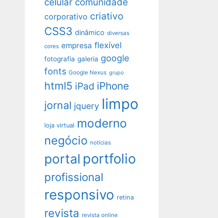
celular
comunidade
criativo
corporativo
CSS3
dinâmico
diversas
flexível
empresa
cores
google
fotografia
galeria
fonts
Google Nexus
grupo
html5
iPhone
iPad
limpo
jornal
jquery
moderno
loja virtual
negócio
notícias
portfolio
portal
profissional
responsivo
retina
revista
revista online