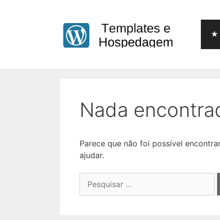
Pular
para
o
★ 
conteúdo
Nada encontra
Parece que não foi possível encontr
ajudar.
Pesquisar
por: