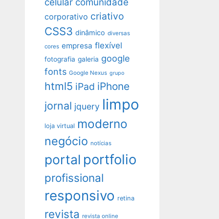
celular
comunidade
criativo
corporativo
CSS3
dinâmico
diversas
flexível
empresa
cores
google
fotografia
galeria
fonts
Google Nexus
grupo
html5
iPhone
iPad
limpo
jornal
jquery
moderno
loja virtual
negócio
notícias
portfolio
portal
profissional
responsivo
retina
revista
revista online