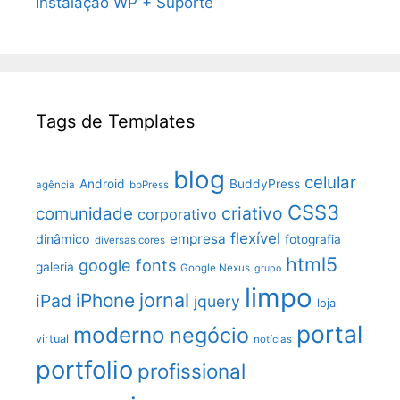
Instalação WP + Suporte
Tags de Templates
blog
celular
Android
BuddyPress
agência
bbPress
CSS3
criativo
comunidade
corporativo
flexível
empresa
dinâmico
fotografia
diversas cores
html5
google fonts
galeria
Google Nexus
grupo
limpo
jornal
iPhone
iPad
jquery
loja
portal
moderno
negócio
virtual
notícias
portfolio
profissional