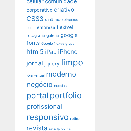
celular
comunidade
criativo
corporativo
CSS3
dinâmico
diversas
flexível
empresa
cores
google
fotografia
galeria
fonts
Google Nexus
grupo
html5
iPhone
iPad
limpo
jornal
jquery
moderno
loja virtual
negócio
notícias
portfolio
portal
profissional
responsivo
retina
revista
revista online