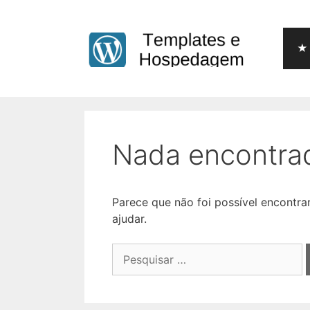
Pular
para
o
★ 
conteúdo
Nada encontra
Parece que não foi possível encontr
ajudar.
Pesquisar
por: