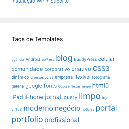
Instalação WP + Suporte
Tags de Templates
blog
celular
Android
BuddyPress
agência
bbPress
CSS3
criativo
comunidade
corporativo
flexível
empresa
dinâmico
fotografia
diversas cores
html5
google fonts
galeria
Google Nexus
grupo
limpo
jornal
iPhone
iPad
jquery
loja
portal
moderno
negócio
virtual
notícias
portfolio
profissional