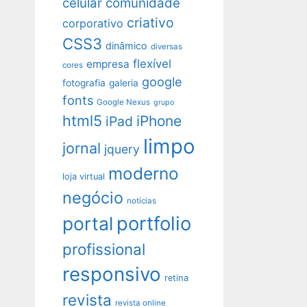
celular
comunidade
criativo
corporativo
CSS3
dinâmico
diversas
flexível
empresa
cores
google
fotografia
galeria
fonts
Google Nexus
grupo
html5
iPhone
iPad
limpo
jornal
jquery
moderno
loja virtual
negócio
notícias
portfolio
portal
profissional
responsivo
retina
revista
revista online