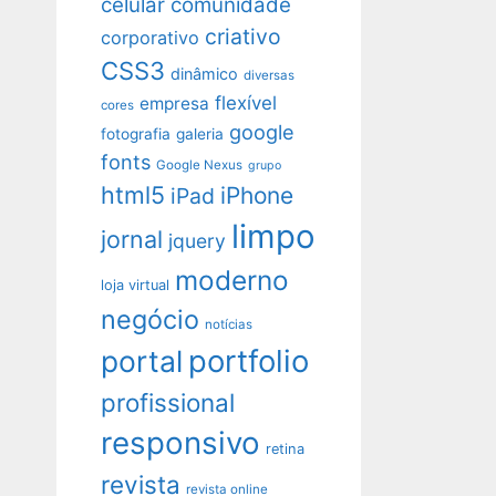
celular
comunidade
criativo
corporativo
CSS3
dinâmico
diversas
flexível
empresa
cores
google
fotografia
galeria
fonts
Google Nexus
grupo
html5
iPhone
iPad
limpo
jornal
jquery
moderno
loja virtual
negócio
notícias
portfolio
portal
profissional
responsivo
retina
revista
revista online