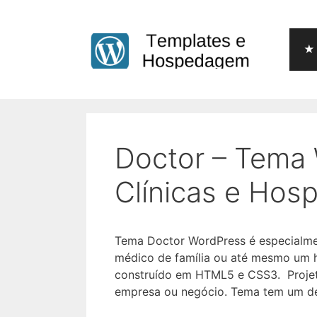
Pular
para
o
★ 
conteúdo
Doctor – Tema
Clínicas e Hospi
Tema Doctor WordPress é especialmen
médico de família ou até mesmo um 
construído em HTML5 e CSS3. Projeta
empresa ou negócio. Tema tem um desi