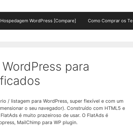
Hospedagem WordPress [Compare]
Como Comprar os Te
 WordPress para
ificados
io / listagem para WordPress, super flexível e com um
edimensionar o seu navegador). Construído com HTML5 e
latAds é muito prazeiroso de usar. O FlatAds é
press, MailChimp para WP plugin.