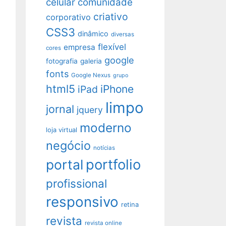
celular
comunidade
criativo
corporativo
CSS3
dinâmico
diversas
flexível
empresa
cores
google
fotografia
galeria
fonts
Google Nexus
grupo
html5
iPhone
iPad
limpo
jornal
jquery
moderno
loja virtual
negócio
notícias
portfolio
portal
profissional
responsivo
retina
revista
revista online