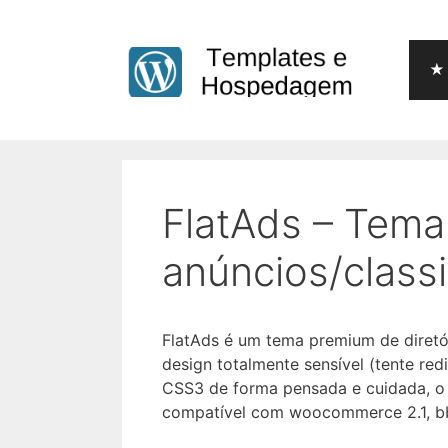
Pular
para
o
★ 
conteúdo
FlatAds – Tema
anúncios/class
FlatAds é um tema premium de diretór
design totalmente sensível (tente r
CSS3 de forma pensada e cuidada, o F
compatível com woocommerce 2.1, bb